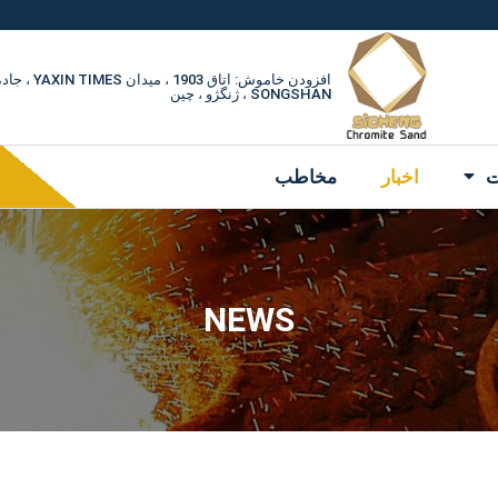
افزودن خاموش: اتاق 1903 
SONGSHAN ، ژنگژو ، چین
ت
اخبار
مخاطب
NEWS