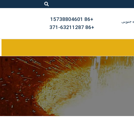
+86 15738804601
، میدان YAXIN TIMES ، جاده جنوبی
+86 371-63211287