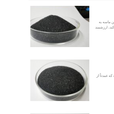
ن ماسه به
ند، ارزشمند
 عمدتاً از