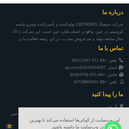
درباره ما
شرکت سیچنگ (SICHENG) تولیدکننده و تأمین‌کننده پیشرو ماسه
کرومیتی در چین، واقع در استان هنان، چین است. این شرکت با 20
سال سابقه تولید و تیم فروش مجرب، در این زمینه فعالیت دارد.
تماس با ما
تلفن: +86 371-63211287
ایمیل: 3343204097@qq.com
فکس: +86-371-60303756
تلفن: +86 15738804601
ما را پیدا کنید
آدرس
اتاق ۱۹۰۳، میدان یاکسین تایمز، جاده ساوت سونگشان، ژنگژو، چین
این وب‌سایت از کوکی‌ها استفاده می‌کند تا بهترین
تجربه را در وب‌سایت ما داشته باشید.