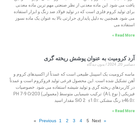
یافت می شود. این ماده معدنی از نظر صنعتی مهم ترین ماده معدنی
برای تولید کروم فلزی است که در تولید فولاد ضد زنگ و ابزار استفاده
می شود. همچنین به دلیل پایداری حرارتی بالا به عنوان یک ماده نسوز
استفاده می
Read More »
آرد کرومیت به عنوان پوشش ریخته گری
دسامبر 20, 2024
بدون دیدگاه
ماسه کرومیت یک اسپینل طبیعی است که عمدتاً از اکسیدهای کروم و
آهن تشکیل شده است. این محصول فرعی تولید فروکروم است و عمدتاً
در کاربردهای ریخته گری و تولید شیشه استفاده می شود. خصوصیات
فیزیکی ( نوع A L) ترکیب شیمیایی متوسط ​​(معمولی) PH 7-9 Cr2O3
≥46.0٪ رنگ مشکی SiO 2 ≤1.0٪ مقدار اسید
Read More »
1
2
3
4
5
Next »
« Previous