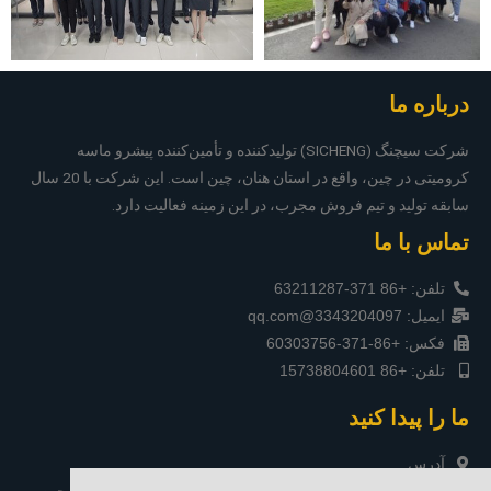
درباره ما
شرکت سیچنگ (SICHENG) تولیدکننده و تأمین‌کننده پیشرو ماسه
کرومیتی در چین، واقع در استان هنان، چین است. این شرکت با 20 سال
سابقه تولید و تیم فروش مجرب، در این زمینه فعالیت دارد.
تماس با ما
تلفن: +86 371-63211287
ایمیل: 3343204097@qq.com
فکس: +86-371-60303756
تلفن: +86 15738804601
ما را پیدا کنید
آدرس