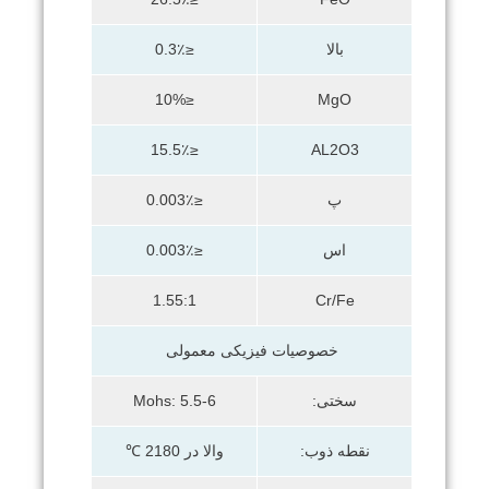
بالا
≤0.3٪
≤10%
MgO
≤15.5٪
AL2O3
پ
≤0.003٪
اس
≤0.003٪
1.55:1
Cr/Fe
خصوصیات فیزیکی معمولی
سختی:
Mohs: 5.5-6
نقطه ذوب:
والا در 2180 ℃