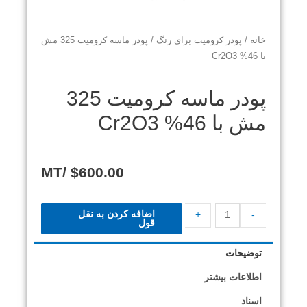
خانه
/
پودر کرومیت برای رنگ
/ پودر ماسه کرومیت 325 مش
با 46% Cr2O3
پودر ماسه کرومیت 325
مش با 46% Cr2O3
/MT
$
600.00
اضافه کردن به نقل
+
-
قول
توضیحات
اطلاعات بیشتر
اسناد