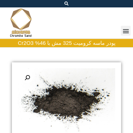
پودر ماسه کرومیت 325 مش با 46% Cr2O3