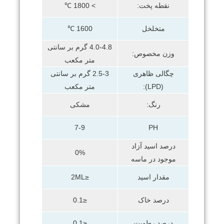
نقطه پخت:
> 1800 ℃
متخلخل
1600 ℃
4.0-4.8 گرم بر سانتی
وزن مخصوص:
متر مکعب
چگالی ظاهری
2.5-3 گرم بر سانتی
(LPD):
متر مکعب
رنگ:
مشکی
7-9
PH
درصد اسید آزاد
0%
موجود در ماسه
مقدار اسید
≤2ML
درصد خاک
≤0.1
درصد رطوبت
≤0.1