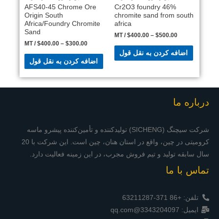
AFS40-45 Chrome Ore
46% Cr2O3 foundry
Origin South
chromite sand from south
Africa/Foundry Chromite
africa
Sand
/ MT
$
400.00
–
$
500.00
/ MT
$
400.00
–
$
300.00
اضافه کردن به نقل قول
اضافه کردن به نقل قول
درباره ما
شرکت سیچنگ (SICHENG) تولیدکننده و تأمین‌کننده پیشرو ماسه
کرومیتی در چین، واقع در استان هنان، چین است. این شرکت با 20
سال سابقه تولید و تیم فروش مجرب، در این زمینه فعالیت دارد.
تماس با ما
تلفن: +86 371-63211287
ایمیل: 3343204097@qq.com