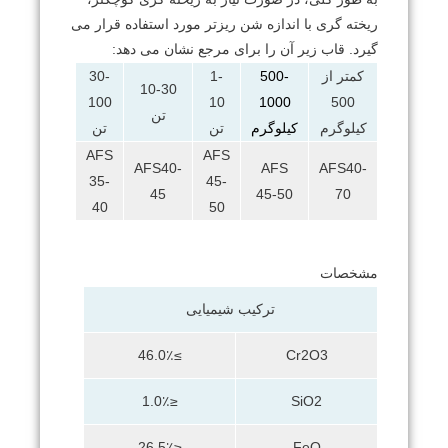
ریخته گری با اندازه شن ریزتر مورد استفاده قرار می
گیرد. قاب زیر آن را برای مرجع نشان می دهد:
کمتر از
500-
1-
30-
10-30
100
10
1000
500
تن
کیلوگرم
کیلوگرم
تن
تن
AFS
AFS
AFS40-
AFS
AFS40-
35-
45-
45
45-50
70
40
50
مشخصات
ترکیب شیمیایی
≥46.0٪
Cr2O3
≤1.0٪
SiO2
≤26.5٪
FeO