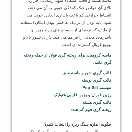
ماسه هسته و قالب استفاده شود. رسانایی حرارتی
بالای آن خواص خنک کنندگی خوبی به آن می دهد،
انبساط حرارتی کم باعث پایداری ابعادی خوبی می
شود. پایه بودن آن نزدیک به خنثی بودن امکان استفاده
از طیف گسترده ای از سیستم های پیوند رزین و
بایندرهای معدنی را فراهم می کند، دارای نسوز بالا و
توزیع غربال گسترده ای است.
ماسه کرومیت برای ریخته گری فولاد از جمله ریخته
گری مانند:
قالب گیری شن و ماسه سبز
قالب گیری پوسته
سیستم Pep-Set
رزین فوران و رزین قلیایی-فنولیک
قالب گیری هسته
ریخته گری فوم گم شده
چگونه اندازه سنگ ریزه را انتخاب کنیم؟
به طور کلی، در صورت نیاز به ریخته گری کوچکتر،