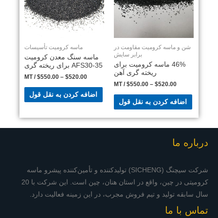
شن و ماسه کرومیت مقاومت در
ماسه کرومیت تأسیسات
برابر سایش
ماسه سنگ معدن کرومیت
46% ماسه کرومیت برای
AFS30-35 برای ریخته گری
ریخته گری آهن
/ MT
$
550.00
–
$
520.00
/ MT
$
550.00
–
$
520.00
اضافه کردن به نقل قول
اضافه کردن به نقل قول
درباره ما
شرکت سیچنگ (SICHENG) تولیدکننده و تأمین‌کننده پیشرو ماسه
کرومیتی در چین، واقع در استان هنان، چین است. این شرکت با 20
سال سابقه تولید و تیم فروش مجرب، در این زمینه فعالیت دارد.
تماس با ما