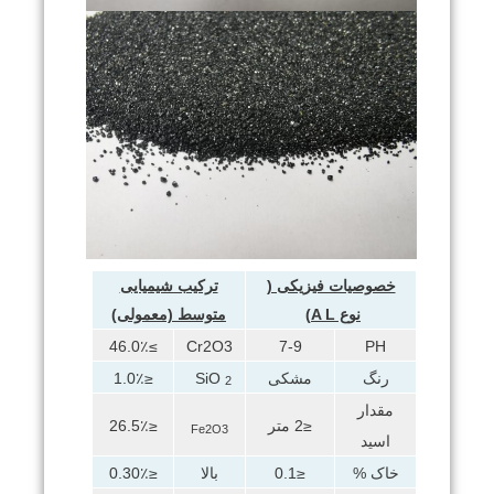
خصوصیات فیزیکی (
ترکیب شیمیایی
نوع
L)
A
متوسط ​​(معمولی)
≥46.0٪
Cr2O3
7-9
PH
رنگ
مشکی
SiO
≤1.0٪
2
مقدار
≤2 متر
≤26.5٪
Fe2O3
اسید
خاک %
≤0.1
بالا
≤0.30٪