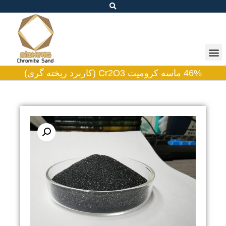
46% ماسه کرومیت Cr2O3 (کاربرد ریخته گری)