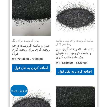
ماسه کرومیت برای شن و ماسه
پودر کرومیت برای رنگ
زهکشی لادل
شن و ماسه کرومیت درجه
AFS45-50 ریخته گری شن
ریخته گری برای ریخته گری
و ماسه کرومیت به عنوان
فولاد
یک ماده قالب گیری
/ MT
$
550.00
–
$
500.00
/ MT
$
550.00
–
$
520.00
اضافه کردن به نقل قول
اضافه کردن به نقل قول
فروش ویژه!