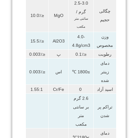
2.5-3.0
چگالی
گرم /
≤10.0٪
MgO
سانتی متر
حجیم
مکعب
وزن
4.0-
≤15.5٪
Al2O3
مخصوص
4.8g/cm3
رطوبت
≤0.1٪
پ
≤0.003٪
دمای
زینتر
≥1800 ℃
اس
≤0.003٪
شده
اسید آزاد
0
Cr/Fe
1.55:1
2.6 گرم
بر سانتی
تراکم پر
متر
شدن
مکعب
دمای
≥2180℃